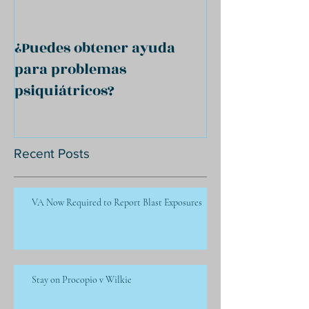
¿Puedes obtener ayuda
para problemas
psiquiátricos?
Recent Posts
VA Now Required to Report Blast Exposures
Stay on Procopio v Wilkie