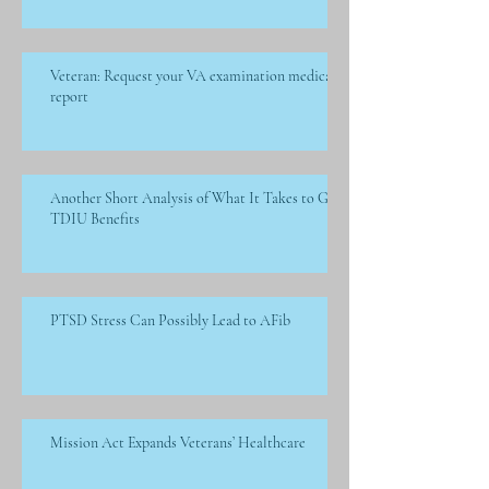
Veteran: Request your VA examination medical
report
Another Short Analysis of What It Takes to Get
TDIU Benefits
PTSD Stress Can Possibly Lead to AFib
Mission Act Expands Veterans’ Healthcare