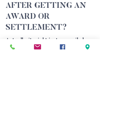
AFTER GETTING AN
AWARD OR
SETTLEMENT?
Actually, it might just as easily be
called, “Where Has All the Vocational
Rehabilitation Gone?” Or, better still,
“JOB VOUCHERS: The...
1
/
2
Physical address (by appointment
only)
600 W Santa Ana Blvd, Suite 820,
Santa Ana, CA 92701