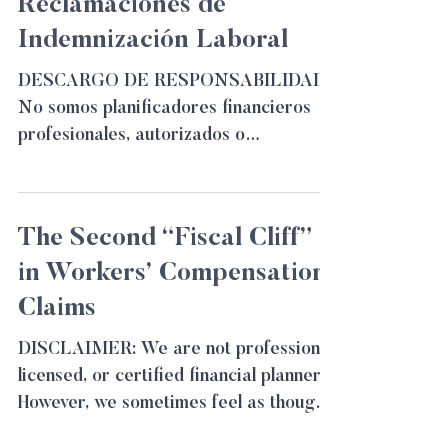
Reclamaciones de
Indemnización Laboral
DESCARGO DE RESPONSABILIDAD:
No somos planificadores financieros
profesionales, autorizados o
certificados. Sin embargo, a veces
sentimos...
The Second “Fiscal Cliff”
in Workers’ Compensation
Claims
DISCLAIMER: We are not professional,
licensed, or certified financial planners.
However, we sometimes feel as though
we’re serving in...