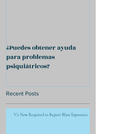
¿Puedes obtener ayuda
para problemas
psiquiátricos?
Recent Posts
VA Now Required to Report Blast Exposures