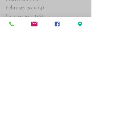
February 2019
(4)
4 posts
January 2019
(16)
16 posts
December 2018
(19)
19 posts
November 2018
(26)
26 posts
October 2018
(29)
29 posts
September 2018
(19)
19 posts
August 2018
(6)
6 posts
Search By Tags
Agent Orange
Buddy Statements
Psychiatric
Follow Us