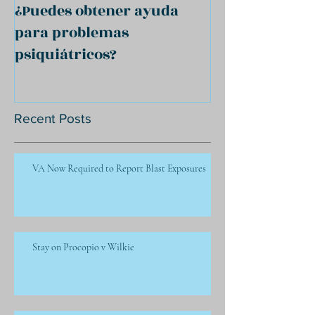
¿Puedes obtener ayuda
para problemas
psiquiátricos?
Recent Posts
VA Now Required to Report Blast Exposures
Stay on Procopio v Wilkie