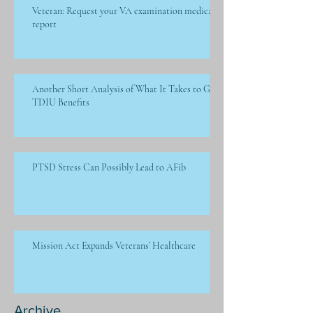
Veteran: Request your VA examination medical
report
Another Short Analysis of What It Takes to Get
TDIU Benefits
PTSD Stress Can Possibly Lead to AFib
Mission Act Expands Veterans’ Healthcare
Archive