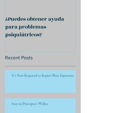
¿Puedes obtener ayuda
para problemas
psiquiátricos?
Recent Posts
VA Now Required to Report Blast Exposures
Stay on Procopio v Wilkie