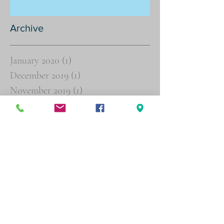
Archive
January 2020
(1)
1 post
December 2019
(1)
1 post
November 2019
(1)
1 post
October 2019
(1)
1 post
September 2019
(1)
1 post
July 2019
(6)
6 posts
June 2019
(8)
8 posts
May 2019
(2)
2 posts
March 2019
(3)
3 posts
February 2019
(4)
4 posts
January 2019
(16)
16 posts