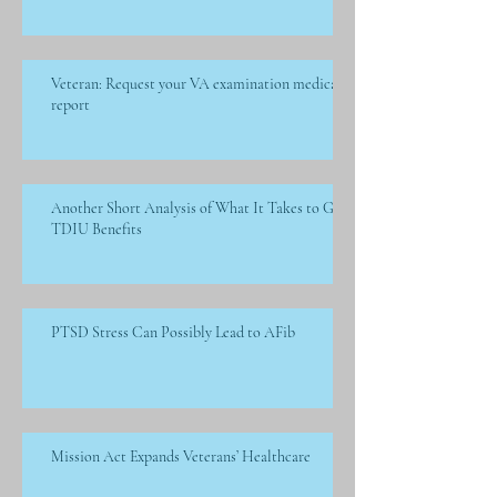
Veteran: Request your VA examination medical
report
Another Short Analysis of What It Takes to Get
TDIU Benefits
PTSD Stress Can Possibly Lead to AFib
Mission Act Expands Veterans’ Healthcare