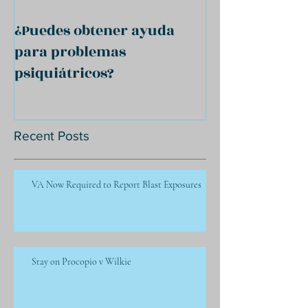
¿Puedes obtener ayuda
para problemas
psiquiátricos?
Recent Posts
VA Now Required to Report Blast Exposures
Stay on Procopio v Wilkie