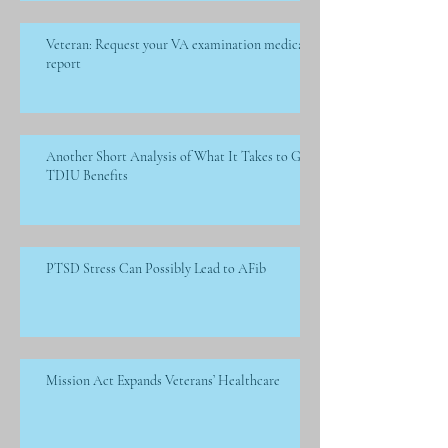
Veteran: Request your VA examination medical
report
Another Short Analysis of What It Takes to Get
TDIU Benefits
PTSD Stress Can Possibly Lead to AFib
Mission Act Expands Veterans’ Healthcare