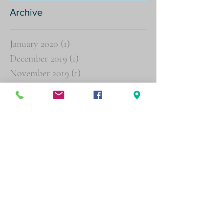
Archive
January 2020
(1)
1 post
December 2019
(1)
1 post
November 2019
(1)
1 post
October 2019
(1)
1 post
September 2019
(1)
1 post
July 2019
(6)
6 posts
June 2019
(8)
8 posts
May 2019
(2)
2 posts
March 2019
(3)
3 posts
February 2019
(4)
4 posts
January 2019
(16)
16 posts
December 2018
(19)
19 posts